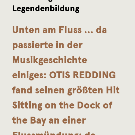
Legendenbildung
n
d
Unten am Fluss … da
K
passierte in der
o
Musikgeschichte
m
einiges: OTIS REDDING
m
fand seinen größten Hit
a
Sitting on the Dock of
the Bay an einer
Flussmündung; da