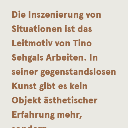
n
Die Inszenierung von
d
Situationen ist das
K
Leitmotiv von Tino
o
Sehgals Arbeiten. In
m
seiner gegenstandslosen
m
Kunst gibt es kein
a
Objekt ästhetischer
Erfahrung mehr,