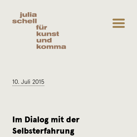
SKIP TO MAIN CONTENT
SKIP TO FOOTER
f
ü
r
K
u
10. Juli 2015
n
s
Im Dialog mit der
t
Selbsterfahrung
u